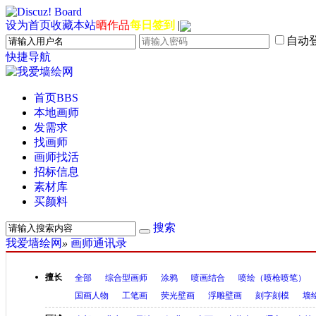
设为首页
收藏本站
晒作品
每日签到
|
自动
快捷导航
首页
BBS
本地画师
发需求
找画师
画师找活
招标信息
素材库
买颜料
搜索
我爱墙绘网
»
画师通讯录
擅长
全部
综合型画师
涂鸦
喷画结合
喷绘（喷枪喷笔）
国画人物
工笔画
荧光壁画
浮雕壁画
刻字刻模
墙