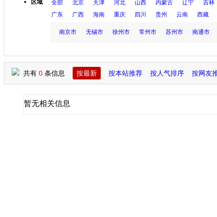
区域
全部
北京
天津
河北
山西
内蒙古
辽宁
吉林
广东
广西
海南
重庆
四川
贵州
云南
西藏
南京市
无锡市
徐州市
常州市
苏州市
南通市
共有
0
条信息
按最新
按本站推荐
按人气排序
按网友
暂无相关信息