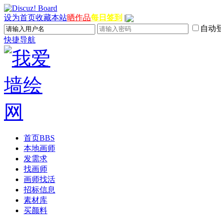
设为首页
收藏本站
晒作品
每日签到
|
自动
快捷导航
首页
BBS
本地画师
发需求
找画师
画师找活
招标信息
素材库
买颜料