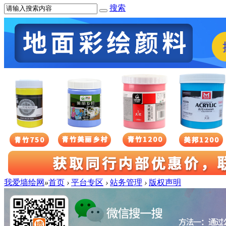
搜索
我爱墙绘网
»
首页
›
平台专区
›
站务管理
›
版权声明