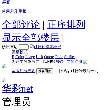
回复
使用道具
举报
全部评论
|
正序排列
显示全部楼层
|
楼层直达
高级模式
B
Color
Image
Link
Quote
Code
Smilies
您需要登录后才可以回帖
登录
|
立即注册
本版积分规则
回帖后跳转到最后一页
发表回复
华彩net
管理员