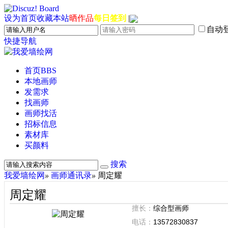
设为首页
收藏本站
晒作品
每日签到
|
自动
快捷导航
首页
BBS
本地画师
发需求
找画师
画师找活
招标信息
素材库
买颜料
搜索
我爱墙绘网
»
画师通讯录
»
周定耀
周定耀
擅长：
综合型画师
电话：
13572830837