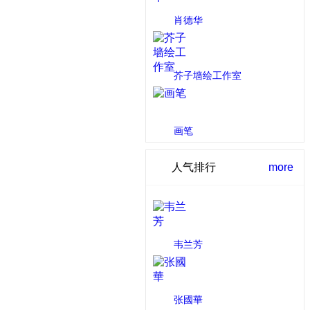
肖德华
2 人推荐
芥子墙绘工作室
1 人推荐
画笔
1 人推荐
人气排行
more
韦兰芳
浏览次数：1712 次
张國華