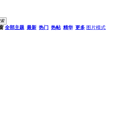
搜索
窗
全部主题
最新
热门
热帖
精华
更多
图片模式