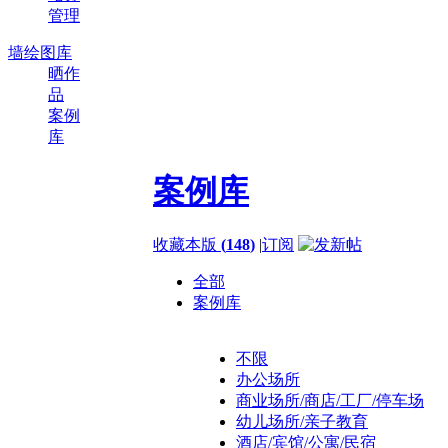
管理
墙绘图库
晒作
品
案例
库
案例库
收藏本版
(
148
)
|
订阅
全部
案例库
不限
办公场所
商业场所/商店/工厂/停车场
幼儿场所/亲子教育
酒店/宾馆/公寓/民宿